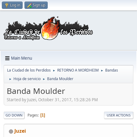
Log in
Sign up
Main Menu
La Ciudad de los Perdidos
RETORNO A MORDHEIM
Bandas
►
►
Hoja de servicio
Banda Moulder
►
►
Banda Moulder
Started by Juzei, October 31, 2017, 15:28:26 PM
Pages
1
GO DOWN
USER ACTIONS
Juzei