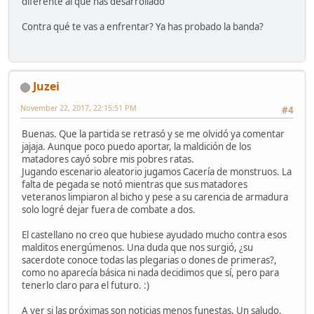
diferente al que has desarrollado
Contra qué te vas a enfrentar? Ya has probado la banda?
Juzei
November 22, 2017, 22:15:51 PM
#4
Buenas. Que la partida se retrasó y se me olvidó ya comentar
jajaja. Aunque poco puedo aportar, la maldición de los
matadores cayó sobre mis pobres ratas.
Jugando escenario aleatorio jugamos Cacería de monstruos. La
falta de pegada se notó mientras que sus matadores
veteranos limpiaron al bicho y pese a su carencia de armadura
solo logré dejar fuera de combate a dos.
El castellano no creo que hubiese ayudado mucho contra esos
malditos energúmenos. Una duda que nos surgió, ¿su
sacerdote conoce todas las plegarias o dones de primeras?,
como no aparecía básica ni nada decidimos que sí, pero para
tenerlo claro para el futuro. :)
A ver si las próximas son noticias menos funestas. Un saludo.