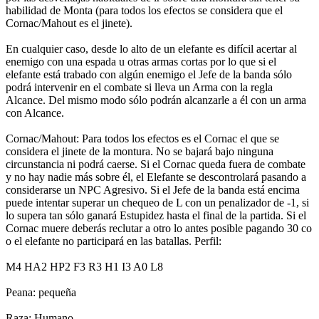
habilidad de Monta (para todos los efectos se considera que el
Cornac/Mahout es el jinete).
En cualquier caso, desde lo alto de un elefante es difícil acertar al
enemigo con una espada u otras armas cortas por lo que si el
elefante está trabado con algún enemigo el Jefe de la banda sólo
podrá intervenir en el combate si lleva un Arma con la regla
Alcance. Del mismo modo sólo podrán alcanzarle a él con un arma
con Alcance.
Cornac/Mahout: Para todos los efectos es el Cornac el que se
considera el jinete de la montura. No se bajará bajo ninguna
circunstancia ni podrá caerse. Si el Cornac queda fuera de combate
y no hay nadie más sobre él, el Elefante se descontrolará pasando a
considerarse un NPC Agresivo. Si el Jefe de la banda está encima
puede intentar superar un chequeo de L con un penalizador de -1, si
lo supera tan sólo ganará Estupidez hasta el final de la partida. Si el
Cornac muere deberás reclutar a otro lo antes posible pagando 30 co
o el elefante no participará en las batallas. Perfil:
M4 HA2 HP2 F3 R3 H1 I3 A0 L8
Peana: pequeña
Raza: Humano