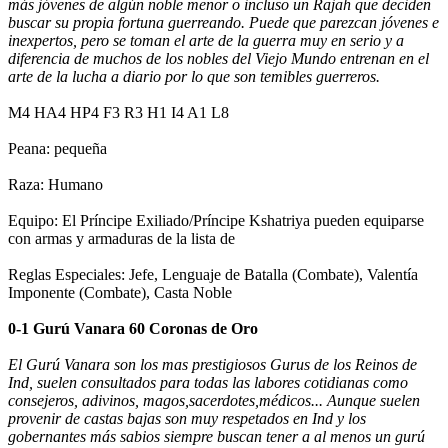
más jóvenes de algún noble menor o incluso un Rajah que deciden
buscar su propia fortuna guerreando. Puede que parezcan jóvenes e
inexpertos, pero se toman el arte de la guerra muy en serio y a
diferencia de muchos de los nobles del Viejo Mundo entrenan en el
arte de la lucha a diario por lo que son temibles guerreros.
M4 HA4 HP4 F3 R3 H1 I4 A1 L8
Peana: pequeña
Raza: Humano
Equipo: El Príncipe Exiliado/Príncipe Kshatriya pueden equiparse
con armas y armaduras de la lista de
Reglas Especiales: Jefe, Lenguaje de Batalla (Combate), Valentía
Imponente (Combate), Casta Noble
0-1 Gurú Vanara 60 Coronas de Oro
El Gurú Vanara son los mas prestigiosos Gurus de los Reinos de
Ind, suelen consultados para todas las labores cotidianas como
consejeros, adivinos, magos,sacerdotes,médicos... Aunque suelen
provenir de castas bajas son muy respetados en Ind y los
gobernantes más sabios siempre buscan tener a al menos un gurú