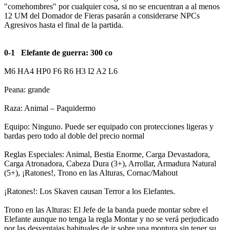
"comehombres" por cualquier cosa, si no se encuentran a al menos
12 UM del Domador de Fieras pasarán a considerarse NPCs
Agresivos hasta el final de la partida.
0-1 Elefante de guerra: 300 co
M6 HA4 HP0 F6 R6 H3 I2 A2 L6
Peana: grande
Raza: Animal – Paquidermo
Equipo: Ninguno. Puede ser equipado con protecciones ligeras y
bardas pero todo al doble del precio normal
Reglas Especiales: Animal, Bestia Enorme, Carga Devastadora,
Carga Atronadora, Cabeza Dura (3+), Arrollar, Armadura Natural
(5+), ¡Ratones!, Trono en las Alturas, Cornac/Mahout
¡Ratones!: Los Skaven causan Terror a los Elefantes.
Trono en las Alturas: El Jefe de la banda puede montar sobre el
Elefante aunque no tenga la regla Montar y no se verá perjudicado
por las desventajas habituales de ir sobre una montura sin tener su