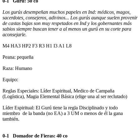
0-1 Gurú: 50 co
Los gurús desempeñan muchos papeles en Ind: médicos, magos,
sacerdotes, consejeros, adivinos... Los gurús aunque suelen provenir
de castas bajas son muy respetados en Ind y los gobernantes más
sabios siempre buscan tener a al menos un gurú en su corte para
aconsejarle.
M4 HA3 HP2 F3 R3 H1 I3 A1 L8
Peana: pequeña
Raza: Humano
Equipo:
Reglas Especiales: Líder Espiritual, Medico de Campaña
(Logística), Magia Elemental Básica (elige una al ser reclutado)
Líder Espiritual: El Gurú tiene la regla Disciplinado y todo
miembro de la banda (no EA) a 3 UM o menos de él la gana
también.
0-1 Domador de Fieras: 40 co