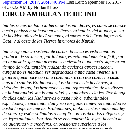
September 14, 2017, 20:48:46 PM
Last Edit
: September 15, 2017,
01:30:22 AM by NorlanBBoss
CIRCO AMBULANTE DE IND
Ind,los reinos de Ind o la tierra de los mil dioses, es como se conoce
a esta península ubicada en las tierras orientales del mundo, al sur
de las Montañas de los Lamentos, al suroeste del Gran Imperio de
Catai y al oeste de las Tierras Interiores de Kuresh.
Ind se rige por un sistema de castas, la casta es vista como un
producto de su karma, por lo tanto, es extremadamente difícil, pero
no imposible, que una persona sea elevada a una casta superior en
tiempo de vida, también realizando acciones atroces pueden,
aunque no es habitual, ser degradados a una casta inferior. En
general quien nace con una casta muere con esa casta. La casta
más alta son los Brahamanes, los chamanes de las Devas, las
deidades de Ind, los brahmanes como representantes de los dioses
en la humanidad son la autoridad y su palabra es la ley. Por debajo
de ellos están los Ksahatriyas o casta noble, subordinados
espirituales, tienen autoridad y son los gobernantes, su autoridad es
bastante inferior que los Brahamanes, ambas castas siguen una ley
de pureza y están obligados a cumplir con los dictados religiosos y
las leyes antiguas. Por debajo se encuentran Vaishyas, la casta de
los guerreros y mercaderes, en ocasiones superiores a los