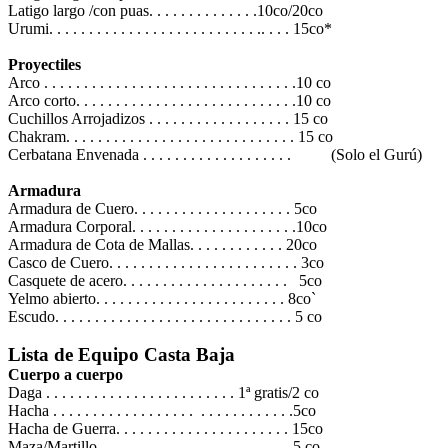
Latigo largo /con puas. . . . . . . . . . . . . .10co/20co
Urumi. . . . . . . . . . . . . . . . . . . . . . . . . . .. . . . 15co*
Proyectiles
Arco . . . . . . . . . . . . . . . . . . . . . . . . . . . . . . . .10 co
Arco corto. . . . . . . . . . . . . . . . . . . . . . . . . . . .10 co
Cuchillos Arrojadizos . . . . . . . . . . . . . . . . . . 15 co
Chakram. . . . . . . . . . . . . . . . . . . . . . . . . . . . . 15 co
Cerbatana Envenada . . . . . . . . . . . . . . . . . . . (Solo el Gurú)
Armadura
Armadura de Cuero. . . . . . . . . . . . . . . . . . . . 5co
Armadura Corporal. . . . . . . . . . . . . . . . . . . . .10co
Armadura de Cota de Mallas. . . . . . . . . . . . 20co
Casco de Cuero. . . . . . . . . . . . . . . . . . . . . . . . 3co
Casquete de acero. . . . . . . . . . . . . . . . . . . . . 5co
Yelmo abierto. . . . . . . . . . . . . . . . . . . . . . . . 8co`
Escudo. . . . . . . . . . . . . . . . . . . . . . . . . . . . . . 5 co
Lista de Equipo Casta Baja
Cuerpo a cuerpo
Daga . . . . . . . . . . . . . . . . . . . . . . . . 1ª gratis/2 co
Hacha . . . . . . . . . . . . . . . . . . . . . . . . . . . . . .5co
Hacha de Guerra. . . . . . . . . . . . . . . . . . . . . . 15co
Maza/Martillo . . . . . . . . . . . . . . . . . . . . . . . .5 co