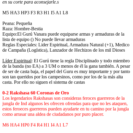
en su corte para aconsejarle.s
M5 HA3 HP3 F3 R3 H1 I5 A1 L8
Peana: Pequeña
Raza: Hombre-Bestia
Equipo:El Gurú Vanara puede equiparse armas y armaduras de la
lista de equipo () No puede llevar armaduras
Reglas Especiales: Lider Espiritual, Armadura Natural (+1), Medico
de Campaña (Logística), Lanzador de Hechizos de los mil Dioses
Líder Espiritual
: El Gurú tiene la regla Disciplinado y todo miembro
de la banda (no EA) a 3 UM o menos de él la gana también. A pesar
de ser de casta baja, el papel del Guru es muy importante y por tanto
son tan queridos por los campesinos, como por los de la más alta
casta. Por ello no siguen el sistema de castas
0-2 Rakshasa 60 Coronas de Oro
Los legendarios Rakshasas son consideras feroces guerreros de la
jungla de Ind algunos les ofrecen ofrendas para que no les ataquen,
estos feroeces guerreros pueden ayudarte en tu camino por la jungla
como arrasar una aldea de ciudadanos por puro placer.
M6 HA4 HP0 F4 R4 H1 I4 A1 L7