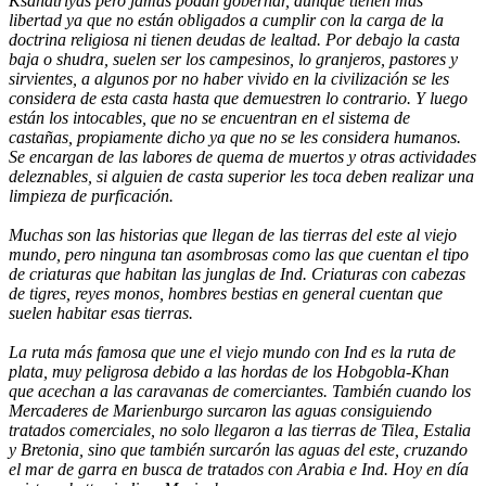
Ksahatriyas pero jamás podan gobernar, aunque tienen más
libertad ya que no están obligados a cumplir con la carga de la
doctrina religiosa ni tienen deudas de lealtad. Por debajo la casta
baja o shudra, suelen ser los campesinos, lo granjeros, pastores y
sirvientes, a algunos por no haber vivido en la civilización se les
considera de esta casta hasta que demuestren lo contrario. Y luego
están los intocables, que no se encuentran en el sistema de
castañas, propiamente dicho ya que no se les considera humanos.
Se encargan de las labores de quema de muertos y otras actividades
deleznables, si alguien de casta superior les toca deben realizar una
limpieza de purficación.
Muchas son las historias que llegan de las tierras del este al viejo
mundo, pero ninguna tan asombrosas como las que cuentan el tipo
de criaturas que habitan las junglas de Ind. Criaturas con cabezas
de tigres, reyes monos, hombres bestias en general cuentan que
suelen habitar esas tierras.
La ruta más famosa que une el viejo mundo con Ind es la ruta de
plata, muy peligrosa debido a las hordas de los Hobgobla-Khan
que acechan a las caravanas de comerciantes. También cuando los
Mercaderes de Marienburgo surcaron las aguas consiguiendo
tratados comerciales, no solo llegaron a las tierras de Tilea, Estalia
y Bretonia, sino que también surcarón las aguas del este, cruzando
el mar de garra en busca de tratados con Arabia e Ind. Hoy en día