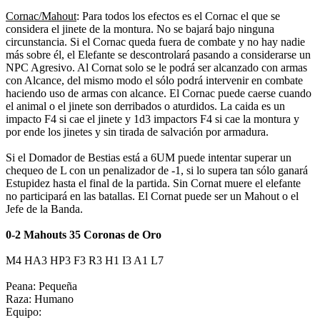
Cornac/Mahout
: Para todos los efectos es el Cornac el que se
considera el jinete de la montura. No se bajará bajo ninguna
circunstancia. Si el Cornac queda fuera de combate y no hay nadie
más sobre él, el Elefante se descontrolará pasando a considerarse un
NPC Agresivo. Al Cornat solo se le podrá ser alcanzado con armas
con Alcance, del mismo modo el sólo podrá intervenir en combate
haciendo uso de armas con alcance. El Cornac puede caerse cuando
el animal o el jinete son derribados o aturdidos. La caida es un
impacto F4 si cae el jinete y 1d3 impactors F4 si cae la montura y
por ende los jinetes y sin tirada de salvación por armadura.
Si el Domador de Bestias está a 6UM puede intentar superar un
chequeo de L con un penalizador de -1, si lo supera tan sólo ganará
Estupidez hasta el final de la partida. Sin Cornat muere el elefante
no participará en las batallas. El Cornat puede ser un Mahout o el
Jefe de la Banda.
0-2 Mahouts 35 Coronas de Oro
M4 HA3 HP3 F3 R3 H1 I3 A1 L7
Peana: Pequeña
Raza: Humano
Equipo: