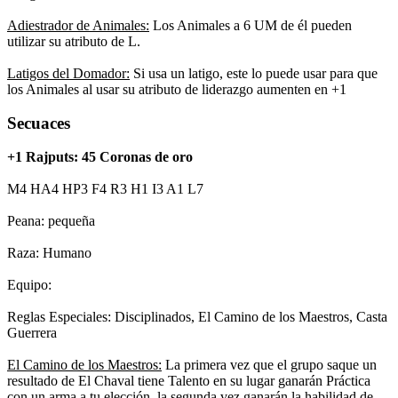
Adiestrador de Animales:
Los Animales a 6 UM de él pueden
utilizar su atributo de L.
Latigos del Domador:
Si usa un latigo, este lo puede usar para que
los Animales al usar su atributo de liderazgo aumenten en +1
Secuaces
+1 Rajputs: 45 Coronas de oro
M4 HA4 HP3 F4 R3 H1 I3 A1 L7
Peana: pequeña
Raza: Humano
Equipo:
Reglas Especiales: Disciplinados, El Camino de los Maestros, Casta
Guerrera
El Camino de los Maestros:
La primera vez que el grupo saque un
resultado de El Chaval tiene Talento en su lugar ganarán Práctica
con un arma a tu elección, la segunda vez ganarán la habilidad de