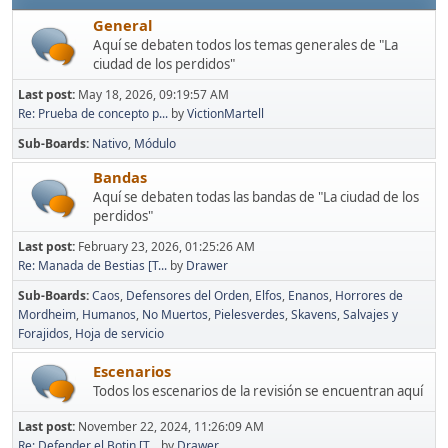
General
Aquí se debaten todos los temas generales de "La
ciudad de los perdidos"
Last post:
May 18, 2026, 09:19:57 AM
Re: Prueba de concepto p...
by
VictionMartell
Sub-Boards
Nativo
Módulo
Bandas
Aquí se debaten todas las bandas de "La ciudad de los
perdidos"
Last post:
February 23, 2026, 01:25:26 AM
Re: Manada de Bestias [T...
by
Drawer
Sub-Boards
Caos
Defensores del Orden
Elfos
Enanos
Horrores de
Mordheim
Humanos
No Muertos
Pielesverdes
Skavens
Salvajes y
Forajidos
Hoja de servicio
Escenarios
Todos los escenarios de la revisión se encuentran aquí
Last post:
November 22, 2024, 11:26:09 AM
Re: Defender el Botin [T...
by
Drawer