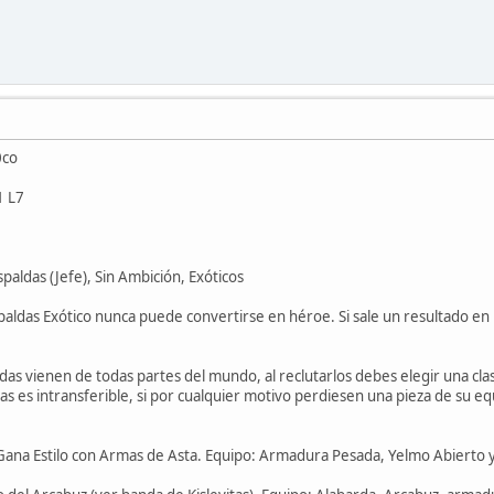
0co
1 L7
paldas (Jefe), Sin Ambición, Exóticos
ldas Exótico nunca puede convertirse en héroe. Si sale un resultado en la 
das vienen de todas partes del mundo, al reclutarlos debes elegir una cla
s es intransferible, si por cualquier motivo perdiesen una pieza de su eq
 Gana Estilo con Armas de Asta. Equipo: Armadura Pesada, Yelmo Abierto 