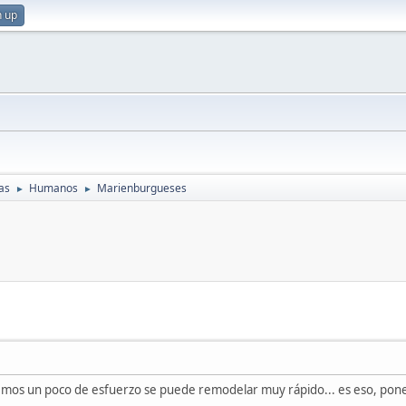
n up
as
Humanos
Marienburgueses
►
►
emos un poco de esfuerzo se puede remodelar muy rápido... es eso, pon