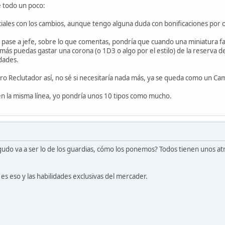
 todo un poco:
ciales con los cambios, aunque tengo alguna duda con bonificaciones por ob
pase a jefe, sobre lo que comentas, pondría que cuando una miniatura fal
ás puedas gastar una corona (o 1D3 o algo por el estilo) de la reserva de
dades.
ro Reclutador así, no sé si necesitaría nada más, ya se queda como un Ca
en la misma línea, yo pondría unos 10 tipos como mucho.
udo va a ser lo de los guardias, cómo los ponemos? Todos tienen unos atr
s eso y las habilidades exclusivas del mercader.