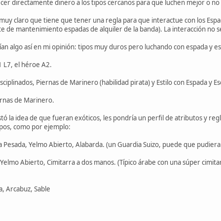
ecer directamente dinero a los tipos cercanos para que luchen mejor o no
muy claro que tiene que tener una regla para que interactue con los Espa
ste de mantenimiento espadas de alquiler de la banda). La interacción no
an algo así en mi opinión: tipos muy duros pero luchando con espada y es
 L7, el héroe A2.
sciplinados, Piernas de Marinero (habilidad pirata) y Estilo con Espada y 
rnas de Marinero.
 la idea de que fueran exóticos, les pondría un perfil de atributos y re
pos, como por ejemplo:
 Pesada, Yelmo Abierto, Alabarda. (un Guardia Suizo, puede que pudiera 
Yelmo Abierto, Cimitarra a dos manos. (Típico árabe con una súper cimit
a, Arcabuz, Sable