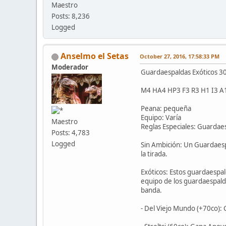
Maestro
Posts: 8,236
Logged
Anselmo el Setas
October 27, 2016, 17:58:33 PM
Moderador
Guardaespaldas Exóticos 3
M4 HA4 HP3 F3 R3 H1 I3 A
Peana: pequeña
Equipo: Varía
Maestro
Reglas Especiales: Guardaes
Posts: 4,783
Logged
Sin Ambición: Un Guardaespa
la tirada.
Exóticos: Estos guardaespal
equipo de los guardaespalda
banda.
- Del Viejo Mundo (+70co):