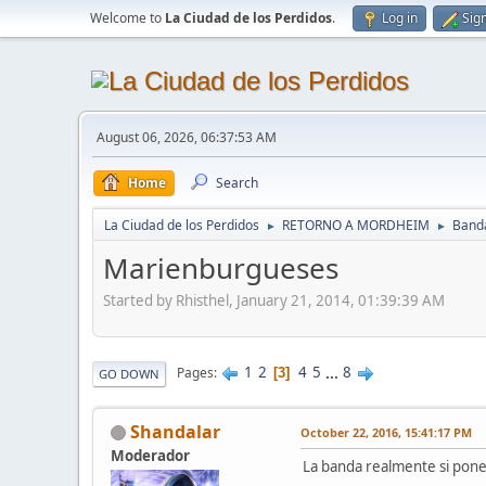
Welcome to
La Ciudad de los Perdidos
.
Log in
Sig
August 06, 2026, 06:37:53 AM
Home
Search
La Ciudad de los Perdidos
RETORNO A MORDHEIM
Band
►
►
Marienburgueses
Started by Rhisthel, January 21, 2014, 01:39:39 AM
1
2
4
5
...
8
Pages
3
GO DOWN
Shandalar
October 22, 2016, 15:41:17 PM
Moderador
La banda realmente si pon