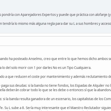
 pondría con Aparejadores Expertos y puede que práctica con alofanje (y 
 tendría lo mismo más alguna regla para dar su L a sus hombres y acceso a
cuando ha posteado Anselmo, creo que entre lo que hemos dicho ambos s
a lo del solo morir con 1 por darles No es un Tipo Cualquiera.
ado a que reducen el coste por mantenimiento y además reclutamiento de 
aga sus deudas: si la banda no tiene fondos, los Espadas de Alquiler n
as ella deberán cobrar todo lo que se les debe o entonces sí que la abandon
s: si la banda resulta ganadora de un escenario, los capitalistas de los Co
efe. Su L sube a 8. Sería muy interesante que el Maestro Reclutador siguie