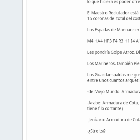
lo que hiciera es poder ofr
El Maestro Reclutador está 
15 coronas del total del co
Los Espadas de Mannan serí
M4 HA4 HP3 F4 R3 H1 I4 A1
Les pondría Golpe Atroz, Di
Los Marineros, también Pie
Los Guardaespaldas me gustó
entre unos cuantos arqueti
-del Viejo Mundo: Armadura
-Árabe: Armadura de Cota, 
tiene filo cortante)
-Jenízaro: Armadura de Cot
-¿Streltsi?