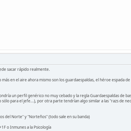
uede sacar rápido realmente.
o más en el aire ahora mismo son los guardaespaldas, el héroe espada d
pondría un perfil genérico no muy cebado y la regla Guardaespaldas de ba
sólo para el jefe...), por otra parte tendrían algo similar a las "razs de
:
jos del Norte" y "Norteños" (todo sale en su banda)
1F o Inmunes a la Psicología