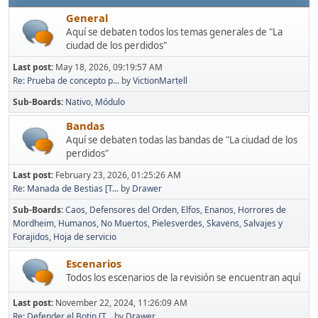
General
Aquí se debaten todos los temas generales de "La
ciudad de los perdidos"
Last post:
May 18, 2026, 09:19:57 AM
Re: Prueba de concepto p...
by
VictionMartell
Sub-Boards
Nativo
Módulo
Bandas
Aquí se debaten todas las bandas de "La ciudad de los
perdidos"
Last post:
February 23, 2026, 01:25:26 AM
Re: Manada de Bestias [T...
by
Drawer
Sub-Boards
Caos
Defensores del Orden
Elfos
Enanos
Horrores de
Mordheim
Humanos
No Muertos
Pielesverdes
Skavens
Salvajes y
Forajidos
Hoja de servicio
Escenarios
Todos los escenarios de la revisión se encuentran aquí
Last post:
November 22, 2024, 11:26:09 AM
Re: Defender el Botin [T...
by
Drawer