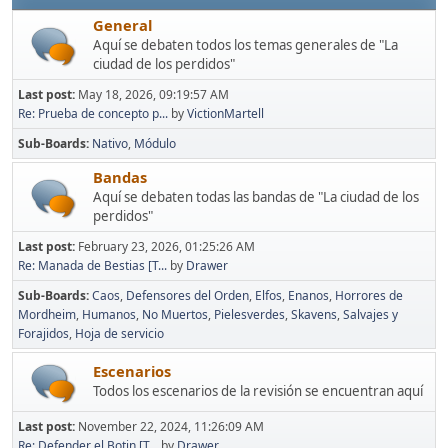
General
Aquí se debaten todos los temas generales de "La
ciudad de los perdidos"
Last post:
May 18, 2026, 09:19:57 AM
Re: Prueba de concepto p...
by
VictionMartell
Sub-Boards
Nativo
Módulo
Bandas
Aquí se debaten todas las bandas de "La ciudad de los
perdidos"
Last post:
February 23, 2026, 01:25:26 AM
Re: Manada de Bestias [T...
by
Drawer
Sub-Boards
Caos
Defensores del Orden
Elfos
Enanos
Horrores de
Mordheim
Humanos
No Muertos
Pielesverdes
Skavens
Salvajes y
Forajidos
Hoja de servicio
Escenarios
Todos los escenarios de la revisión se encuentran aquí
Last post:
November 22, 2024, 11:26:09 AM
Re: Defender el Botin [T...
by
Drawer