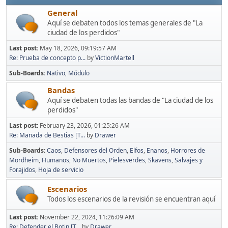
General
Aquí se debaten todos los temas generales de "La
ciudad de los perdidos"
Last post:
May 18, 2026, 09:19:57 AM
Re: Prueba de concepto p...
by
VictionMartell
Sub-Boards
Nativo
Módulo
Bandas
Aquí se debaten todas las bandas de "La ciudad de los
perdidos"
Last post:
February 23, 2026, 01:25:26 AM
Re: Manada de Bestias [T...
by
Drawer
Sub-Boards
Caos
Defensores del Orden
Elfos
Enanos
Horrores de
Mordheim
Humanos
No Muertos
Pielesverdes
Skavens
Salvajes y
Forajidos
Hoja de servicio
Escenarios
Todos los escenarios de la revisión se encuentran aquí
Last post:
November 22, 2024, 11:26:09 AM
Re: Defender el Botin [T...
by
Drawer