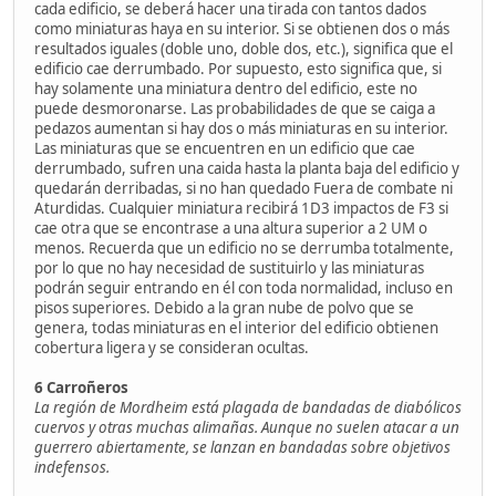
cada edificio, se deberá hacer una tirada con tantos dados
como miniaturas haya en su interior. Si se obtienen dos o más
resultados iguales (doble uno, doble dos, etc.), significa que el
edificio cae derrumbado. Por supuesto, esto significa que, si
hay solamente una miniatura dentro del edificio, este no
puede desmoronarse. Las probabilidades de que se caiga a
pedazos aumentan si hay dos o más miniaturas en su interior.
Las miniaturas que se encuentren en un edificio que cae
derrumbado, sufren una caida hasta la planta baja del edificio y
quedarán derribadas, si no han quedado Fuera de combate ni
Aturdidas. Cualquier miniatura recibirá 1D3 impactos de F3 si
cae otra que se encontrase a una altura superior a 2 UM o
menos. Recuerda que un edificio no se derrumba totalmente,
por lo que no hay necesidad de sustituirlo y las miniaturas
podrán seguir entrando en él con toda normalidad, incluso en
pisos superiores. Debido a la gran nube de polvo que se
genera, todas miniaturas en el interior del edificio obtienen
cobertura ligera y se consideran ocultas.
6 Carroñeros
La región de Mordheim está plagada de bandadas de diabólicos
cuervos y otras muchas alimañas. Aunque no suelen atacar a un
guerrero abiertamente, se lanzan en bandadas sobre objetivos
indefensos.