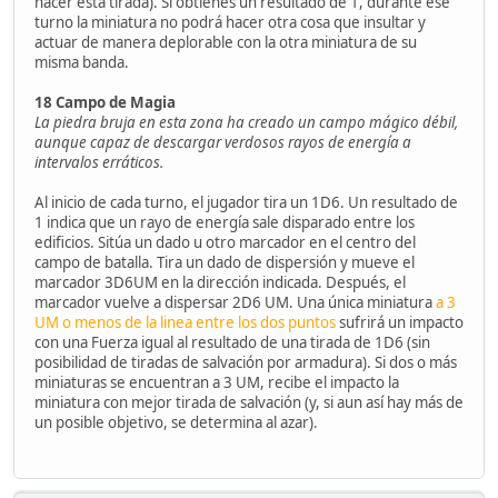
hacer esta tirada). Si obtienes un resultado de 1, durante ese
turno la miniatura no podrá hacer otra cosa que insultar y
actuar de manera deplorable con la otra miniatura de su
misma banda.
18 Campo de Magia
La piedra bruja en esta zona ha creado un campo mágico débil,
aunque capaz de descargar verdosos rayos de energía a
intervalos erráticos.
Al inicio de cada turno, el jugador tira un 1D6. Un resultado de
1 indica que un rayo de energía sale disparado entre los
edificios. Sitúa un dado u otro marcador en el centro del
campo de batalla. Tira un dado de dispersión y mueve el
marcador 3D6UM en la dirección indicada. Después, el
marcador vuelve a dispersar 2D6 UM. Una única miniatura
a 3
UM o menos de la linea entre los dos puntos
sufrirá un impacto
con una Fuerza igual al resultado de una tirada de 1D6 (sin
posibilidad de tiradas de salvación por armadura). Si dos o más
miniaturas se encuentran a 3 UM, recibe el impacto la
miniatura con mejor tirada de salvación (y, si aun así hay más de
un posible objetivo, se determina al azar).