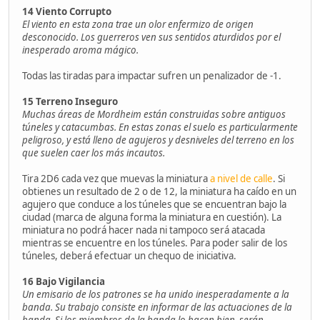
14 Viento Corrupto
El viento en esta zona trae un olor enfermizo de origen
desconocido. Los guerreros ven sus sentidos aturdidos por el
inesperado aroma mágico.
Todas las tiradas para impactar sufren un penalizador de -1.
15 Terreno Inseguro
Muchas áreas de Mordheim están construidas sobre antiguos
túneles y catacumbas. En estas zonas el suelo es particularmente
peligroso, y está lleno de agujeros y desniveles del terreno en los
que suelen caer los más incautos.
Tira 2D6 cada vez que muevas la miniatura
a nivel de calle
. Si
obtienes un resultado de 2 o de 12, la miniatura ha caído en un
agujero que conduce a los túneles que se encuentran bajo la
ciudad (marca de alguna forma la miniatura en cuestión). La
miniatura no podrá hacer nada ni tampoco será atacada
mientras se encuentre en los túneles. Para poder salir de los
túneles, deberá efectuar un chequo de iniciativa.
16 Bajo Vigilancia
Un emisario de los patrones se ha unido inesperadamente a la
banda. Su trabajo consiste en informar de las actuaciones de la
banda. Si los miembros de la banda lo hacen bien, serán