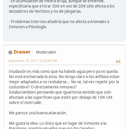
- En acumulación de Piedra Bruja, aunque se entiende,
especificaría que el tirar 3D6 en vez de 2D6 sólo afecta a los
lanzadores de hechizos y no de plegarias.
- Problemas Internos añadiría que no afecta a Animales o
Inmunes a Psicología.
Drawer
Moderador
September 18, 2015, 13:32:00 PM
#6
Inudación es más como que ha habido agua pero ya no queda.
No está encharcada la zona. No tengo claro si los anfibios estan
mejor adaptados a no resbalarse... No se, tal vez repetir por la
costumbre? O directamente inmunes?
Estaba tambien pensando que igual tenia sentido que solo
afectase a las superficies que estén por debajo de 1D6 UM
sobre el nivel calle.
Me parece una buena aclaración.
Me gusta la idea. Lo único que en lugar de Inmunes a la
Psicologia, pondría aquellos que son Sin Cerebro.