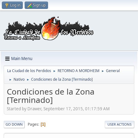
Log in
Sign up
Main Menu
La Ciudad de los Perdidos
RETORNO A MORDHEIM
General
►
►
Nativo
Condiciones de la Zona [Terminado]
►
►
Condiciones de la Zona
[Terminado]
Started by Drawer, September 17, 2015, 01:17:59 AM
Pages
1
GO DOWN
USER ACTIONS