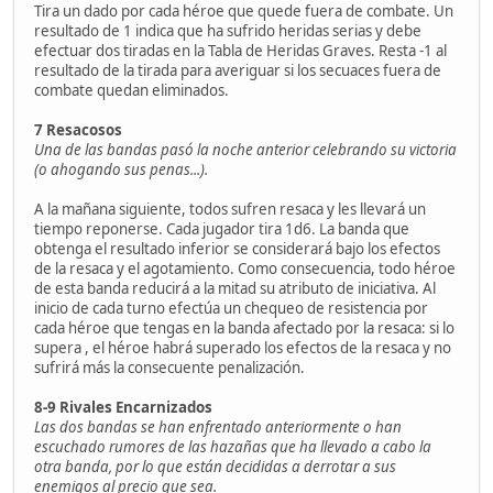
Tira un dado por cada héroe que quede fuera de combate. Un
resultado de 1 indica que ha sufrido heridas serias y debe
efectuar dos tiradas en la Tabla de Heridas Graves. Resta -1 al
resultado de la tirada para averiguar si los secuaces fuera de
combate quedan eliminados.
7 Resacosos
Una de las bandas pasó la noche anterior celebrando su victoria
(o ahogando sus penas...).
A la mañana siguiente, todos sufren resaca y les llevará un
tiempo reponerse. Cada jugador tira 1d6. La banda que
obtenga el resultado inferior se considerará bajo los efectos
de la resaca y el agotamiento. Como consecuencia, todo héroe
de esta banda reducirá a la mitad su atributo de iniciativa. Al
inicio de cada turno efectúa un chequeo de resistencia por
cada héroe que tengas en la banda afectado por la resaca: si lo
supera , el héroe habrá superado los efectos de la resaca y no
sufrirá más la consecuente penalización.
8-9 Rivales Encarnizados
Las dos bandas se han enfrentado anteriormente o han
escuchado rumores de las hazañas que ha llevado a cabo la
otra banda, por lo que están decididas a derrotar a sus
enemigos al precio que sea.