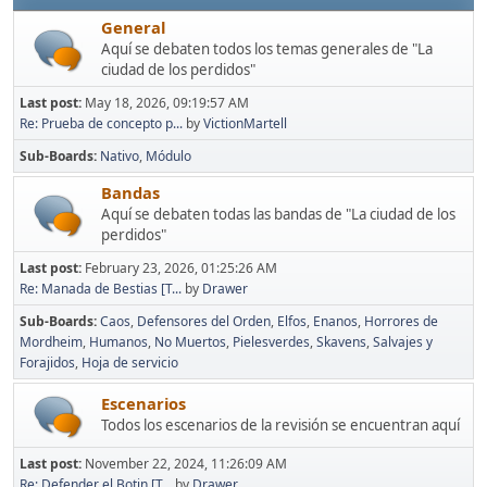
General
Aquí se debaten todos los temas generales de "La
ciudad de los perdidos"
Last post:
May 18, 2026, 09:19:57 AM
Re: Prueba de concepto p...
by
VictionMartell
Sub-Boards
Nativo
Módulo
Bandas
Aquí se debaten todas las bandas de "La ciudad de los
perdidos"
Last post:
February 23, 2026, 01:25:26 AM
Re: Manada de Bestias [T...
by
Drawer
Sub-Boards
Caos
Defensores del Orden
Elfos
Enanos
Horrores de
Mordheim
Humanos
No Muertos
Pielesverdes
Skavens
Salvajes y
Forajidos
Hoja de servicio
Escenarios
Todos los escenarios de la revisión se encuentran aquí
Last post:
November 22, 2024, 11:26:09 AM
Re: Defender el Botin [T...
by
Drawer