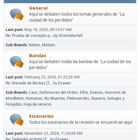
General
Aquí se debaten todos los temas generales de "La
ciudad de los perdidos"
Last post:
May 18, 2026, 09:19:57 AM
Re: Prueba de concepto p...
by
VictionMartell
Sub-Boards
Nativo
Módulo
Bandas
Aquí se debaten todas las bandas de "La ciudad de los
perdidos"
Last post:
February 23, 2026, 01:25:26 AM
Re: Manada de Bestias [T...
by
Drawer
Sub-Boards
Caos
Defensores del Orden
Elfos
Enanos
Horrores de
Mordheim
Humanos
No Muertos
Pielesverdes
Skavens
Salvajes y
Forajidos
Hoja de servicio
Escenarios
Todos los escenarios de la revisión se encuentran aquí
Last post:
November 22, 2024, 11:26:09 AM
Re: Defender el Botin [T...
by
Drawer