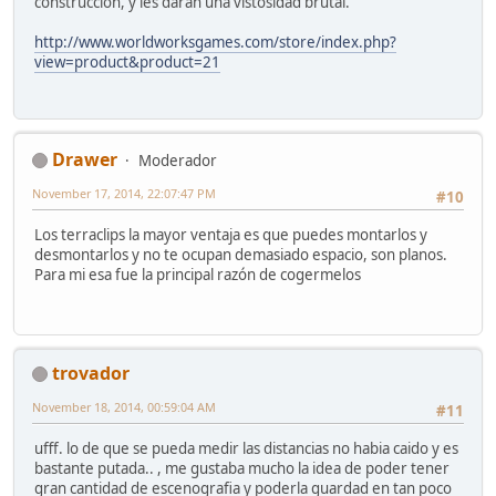
construcción, y les darán una vistosidad brutal.
http://www.worldworksgames.com/store/index.php?
view=product&product=21
Drawer
Moderador
November 17, 2014, 22:07:47 PM
#10
Los terraclips la mayor ventaja es que puedes montarlos y
desmontarlos y no te ocupan demasiado espacio, son planos.
Para mi esa fue la principal razón de cogermelos
trovador
November 18, 2014, 00:59:04 AM
#11
ufff. lo de que se pueda medir las distancias no habia caido y es
bastante putada.. , me gustaba mucho la idea de poder tener
gran cantidad de escenografia y poderla guardad en tan poco