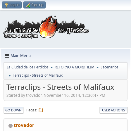
Log in
Sign up
Main Menu
La Ciudad de los Perdidos
RETORNO A MORDHEIM
Escenarios
►
►
Terraclips - Streets of Malifaux
►
Terraclips - Streets of Malifaux
Started by trovador, November 16, 2014, 12:30:47 PM
Pages
1
GO DOWN
USER ACTIONS
trovador